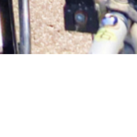
About
江寿会について
江寿会について
情報公開
江寿会について基本情報と理
運営状況や報告書を掲載して
念をご紹介します。
います。