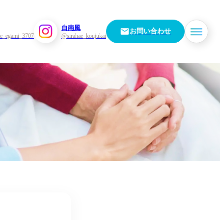
白南風
お問い合わせ
e_egami_3707
@sirahae_koujukai