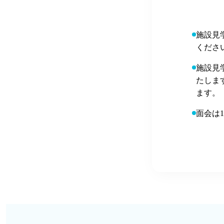
施設見
くださ
施設見
たしま
ます。
面会は