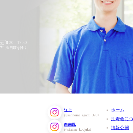
8:30 - 17:30
電話
受付
※日曜を除く
ホーム
江上
@sunhome_egami_3707
江寿会に
白南風
情報公開
@sirahae_koujukai