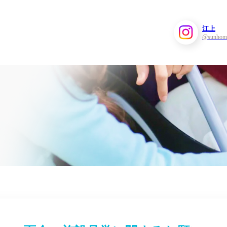
江上
@sunhom