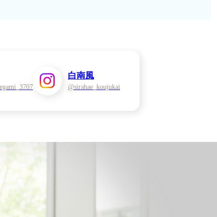
白南風
egami_3707
@sirahae_koujukai